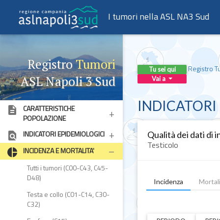
I tumori nella ASL NA3 Sud
Registro
Tumori
Registro T
Tu sei qui
ASL Napoli 3 Sud
Vai a
INDICATORI 
CARATTERISTICHE
description
POPOLAZIONE
INDICATORI EPIDEMIOLOGICI
Qualità dei dati di
find_in_page
Testicolo
INCIDENZA E MORTALITA'
pie_chart
Tutti i tumori (C00-C43, C45-
D48)
Incidenza
Morta
Testa e collo (C01-C14, C30-
C32)