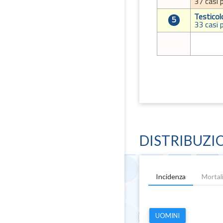
37 casi 
Testicol
5
33 casi 
DISTRIBUZI
Incidenza
Morta
UOMINI