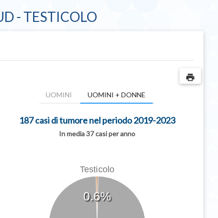
D - TESTICOLO
print
UOMINI
UOMINI + DONNE
187 casi di tumore nel periodo 2019-2023
In media 37 casi per anno
Testicolo
0.6%