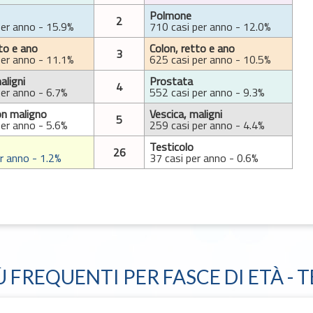
Polmone
2
per anno - 15.9%
710 casi per anno - 12.0%
to e ano
Colon, retto e ano
3
per anno - 11.1%
625 casi per anno - 10.5%
aligni
Prostata
4
per anno - 6.7%
552 casi per anno - 9.3%
on maligno
Vescica, maligni
5
per anno - 5.6%
259 casi per anno - 4.4%
Testicolo
26
r anno - 1.2%
37 casi per anno - 0.6%
Ù FREQUENTI PER FASCE DI ETÀ - 