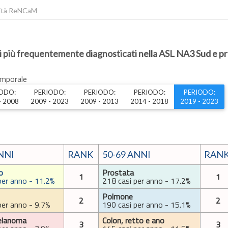
lità ReNCaM
i più frequentemente diagnosticati nella ASL NA3 Sud e pro
emporale
ODO:
PERIODO:
PERIODO:
PERIODO:
PERIODO:
- 2008
2009 - 2023
2009 - 2013
2014 - 2018
2019 - 2023
NNI
RANK
50-69 ANNI
RAN
o
Prostata
1
1
per anno - 11.2%
218 casi per anno - 17.2%
Polmone
2
2
per anno - 9.7%
190 casi per anno - 15.1%
elanoma
Colon, retto e ano
3
3