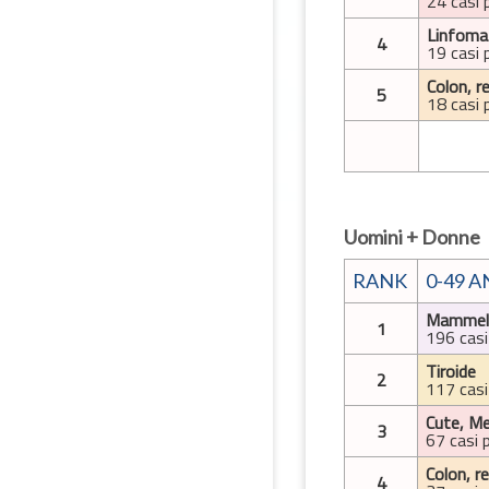
24 casi 
Linfoma
4
19 casi 
Colon, r
5
18 casi 
Uomini + Donne
RANK
0-49 A
Mammel
1
196 casi
Tiroide
2
117 casi
Cute, M
3
67 casi 
Colon, r
4