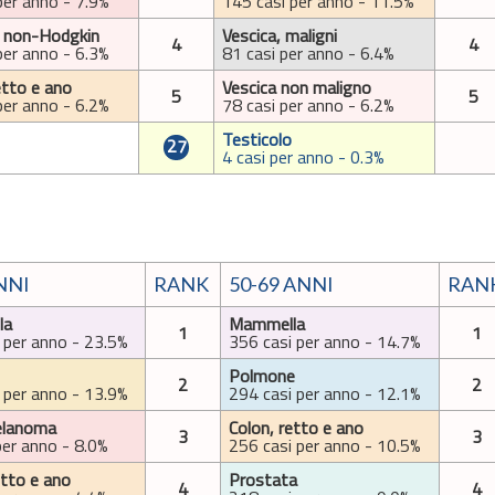
per anno - 7.9%
145 casi per anno - 11.5%
 non-Hodgkin
Vescica, maligni
4
4
per anno - 6.3%
81 casi per anno - 6.4%
etto e ano
Vescica non maligno
5
5
per anno - 6.2%
78 casi per anno - 6.2%
Testicolo
27
4 casi per anno - 0.3%
NNI
RANK
50-69 ANNI
RAN
la
Mammella
1
1
 per anno - 23.5%
356 casi per anno - 14.7%
Polmone
2
2
 per anno - 13.9%
294 casi per anno - 12.1%
elanoma
Colon, retto e ano
3
3
per anno - 8.0%
256 casi per anno - 10.5%
etto e ano
Prostata
4
4