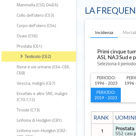
Mammella (C50, D48.6)
LA FREQUEN
Collo dell'utero (C53)
Corpo dell'utero (C54)
Incidenza
Morta
Ovaio (C56)
Prostata (C61)
Primi cinque tum
Testicolo (C62)
ASL NA3 Sud e pr
Seleziona il period
Rene e vie urinarie (C64-C66,
C68)
PERIODO:
PERI
Vescica, maligni (C67)
1996 - 2023
1996 
PERIODO:
Encefalo e altro SNC, maligni
2019 - 2023
(C70-C72)
Tiroide (C73)
RANK
UOMIN
Linfoma di Hodgkin (C81)
Prostata
Linfoma non-Hodgkin (C82-
1
552 casi 