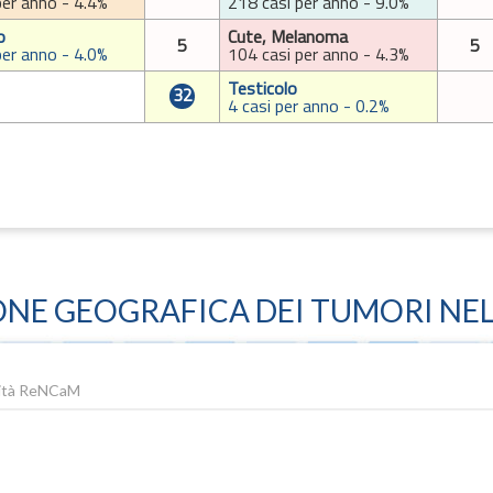
per anno - 4.4%
218 casi per anno - 9.0%
o
Cute, Melanoma
5
5
per anno - 4.0%
104 casi per anno - 4.3%
Testicolo
32
4 casi per anno - 0.2%
ONE GEOGRAFICA DEI TUMORI NEL
lità ReNCaM