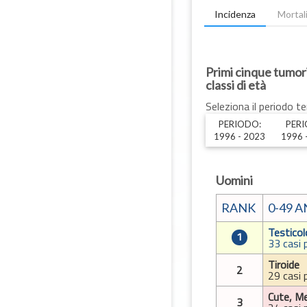
Incidenza
Morta
Primi cinque tumor
classi di età
Seleziona il periodo t
PERIODO:
PERI
1996 - 2023
1996 
Uomini
RANK
0-49 A
Testicol
1
33 casi 
Tiroide
2
29 casi 
Cute, M
3