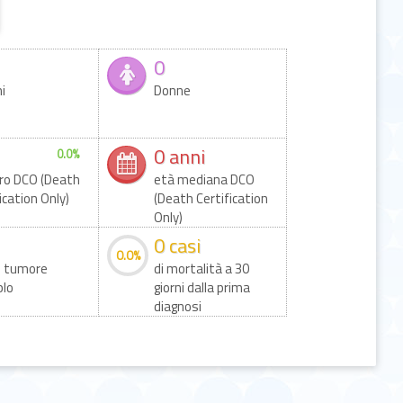
0
i
Donne
0 anni
0.0%
o DCO (Death
età mediana DCO
ication Only)
(Death Certification
Only)
0 casi
0.0%
di tumore
di mortalità a 30
plo
giorni dalla prima
diagnosi