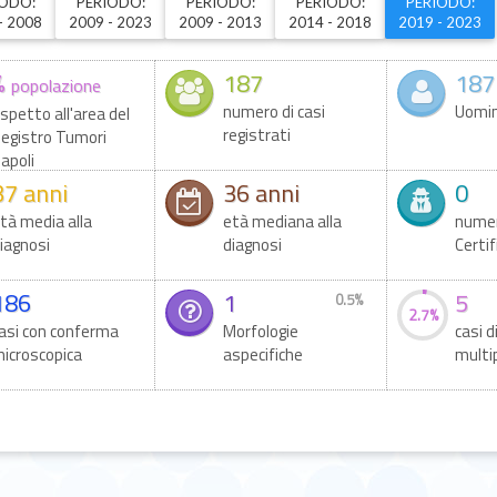
IODO:
PERIODO:
PERIODO:
PERIODO:
PERIODO:
- 2008
2009 - 2023
2009 - 2013
2014 - 2018
2019 - 2023
%
187
187
popolazione
numero di casi
Uomin
ispetto all'area del
registrati
egistro Tumori
apoli
37 anni
36 anni
0
tà media alla
età mediana alla
numer
iagnosi
diagnosi
Certif
186
1
5
0.5%
2.7%
asi con conferma
Morfologie
casi 
icroscopica
aspecifiche
multi