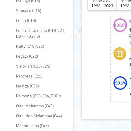
Esofago (C15)
PERIODO:
PER
1996 - 2023
1996 
Stomaco (C16)
Colon (C18)
100.0%
r
Colon, retto e ano (C18-C21,
R
D37.4-D37.5)
N
Retto (C19-C20)
Fegato (C22)
e
d
Vie biliari (C23-C24)
Pancreas (C25)
99.5%
Laringe (C32)
c
m
Polmone (C33-C34, D38.1)
Cute, Melanoma (C43)
Cute, Non Melanoma (C44)
Mesotelioma (C45)