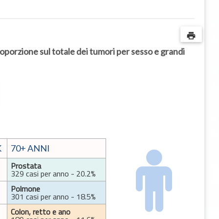
print
porzione sul totale dei tumori per sesso e grandi
K
70+ ANNI
Prostata
329 casi per anno - 20.2%
Polmone
301 casi per anno - 18.5%
Colon, retto e ano