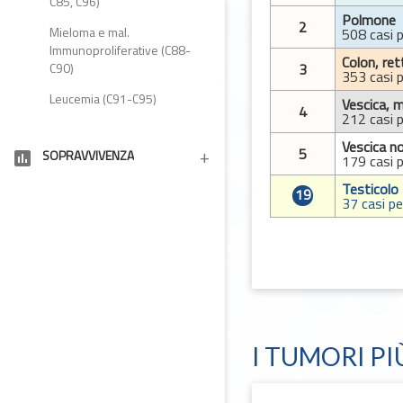
C85, C96)
Polmone
2
Mieloma e mal.
508 casi 
Immunoproliferative (C88-
Colon, ret
C90)
3
353 casi 
Leucemia (C91-C95)
Vescica, m
4
212 casi 
Vescica n
5
SOPRAVVIVENZA
insert_chart
179 casi 
Testicolo
19
37 casi pe
I TUMORI PI