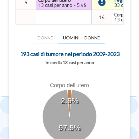
Corpo dell'utero
Fegato
5
5
13 casi per anno - 5.4%
33 casi per
Corpo dell'u
14
13 casi per
DONNE
UOMINI + DONNE
193 casi di tumore nel periodo 2009-2023
In media 13 casi per anno
Corpo dell'utero
2.5%
97.5%