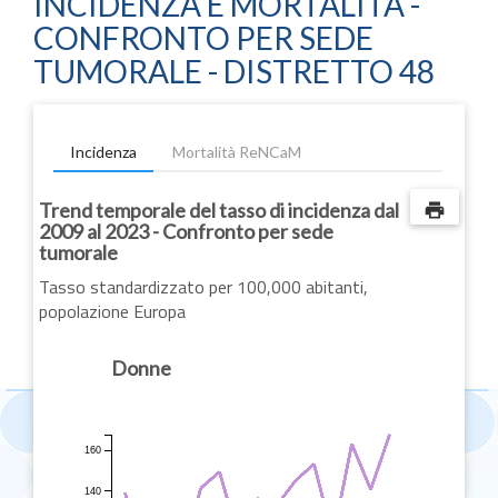
INCIDENZA E MORTALITÀ -
CONFRONTO PER SEDE
TUMORALE - DISTRETTO 48
Incidenza
Mortalità ReNCaM
Trend temporale del tasso di incidenza dal
print
2009 al 2023 - Confronto per sede
tumorale
Tasso standardizzato per 100,000 abitanti,
popolazione Europa
Donne
160
140