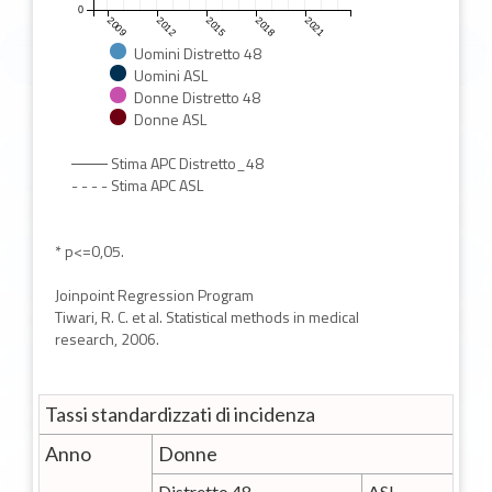
0
2009
2012
2015
2018
2021
Uomini Distretto 48
Uomini ASL
Donne Distretto 48
Donne ASL
Stima APC Distretto_48
- - - -
Stima APC ASL
* p<=0,05.
Joinpoint Regression Program
Tiwari, R. C. et al. Statistical methods in medical
research, 2006.
Tassi standardizzati di incidenza
Anno
Donne
Distretto 48
ASL