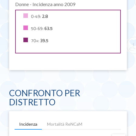
Donne - Incidenza anno
2009
0-49:
2.8
50-69:
63.5
70+:
39.5
CONFRONTO PER
DISTRETTO
Incidenza
Mortalità ReNCaM