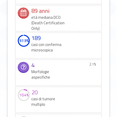
89 anni
età mediana DCO
(Death Certification
Only)
189
97.9%
casi con conferma
microscopica
4
2.1%
Morfologie
aspecifiche
20
10.4%
casi di tumore
multiplo