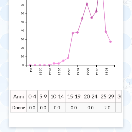
70
60
50
40
30
20
10
0
0-4
10-14
20-24
30-34
40-44
50-54
60-64
70-74
80-84
Anni
0-4
5-9
10-14
15-19
20-24
25-29
30-34
Donne
0.0
0.0
0.0
0.0
0.0
2.0
1.9