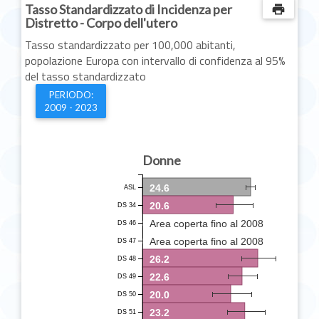
Tasso Standardizzato di Incidenza per
print
Distretto - Corpo dell'utero
Tasso standardizzato per 100,000 abitanti,
popolazione Europa con intervallo di confidenza al 95%
del tasso standardizzato
PERIODO:
2009 - 2023
Donne
24.6
ASL
20.6
DS 34
Area coperta fino al 2008
DS 46
Area coperta fino al 2008
DS 47
26.2
DS 48
22.6
DS 49
20.0
DS 50
23.2
DS 51