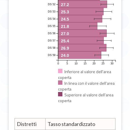
27.2
DS 52
25.3
DS 53
24.5
DS 54
21.8
DS 55
27.0
DS 56
25.4
DS 57
26.9
DS 58
24.0
DS 59
0
5
10
15
20
25
30
Inferiore al valore dell'area
coperta
In linea con il valore dell'area
coperta
Superiore al valore dell'area
coperta
Distretti
Tasso standardizzato