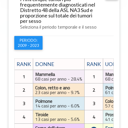
frequentemente diagnosticati nel
Distretto 48 della ASL NA3 Sud e
proporzione sul totale dei tumori
per sesso
Seleziona il periodo temporale e il sesso
PERIODO:
2009 - 2023
RANK
DONNE
RANK
UOMINI 
Mammella
Mammella
1
1
68 casi per anno - 28.4%
68 casi per
Colon, retto e ano
Polmone
2
2
23 casi per anno - 9.7%
61 casi per
Polmone
Colon, rett
3
3
14 casi per anno - 6.0%
57 casi per
Tiroide
Prostata
4
4
13 casi per anno - 5.6%
41 casi per