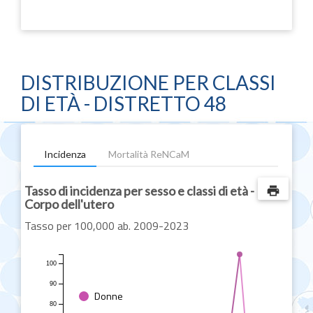
DISTRIBUZIONE PER CLASSI
DI ETÀ - DISTRETTO 48
Incidenza
Mortalità ReNCaM
Tasso di incidenza per sesso e classi di età -
print
Corpo dell'utero
Tasso per 100,000 ab. 2009-2023
100
90
Donne
80