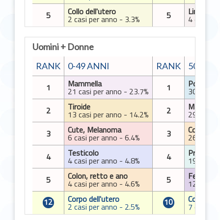
Collo dell'utero
Linfoma 
5
5
2 casi per anno - 3.3%
4 casi pe
Uomini + Donne
RANK
0-49 ANNI
RANK
50-69 
Mammella
Polmone
1
1
21 casi per anno - 23.7%
30 casi p
Tiroide
Mammell
2
2
13 casi per anno - 14.2%
29 casi p
Cute, Melanoma
Colon, re
3
3
6 casi per anno - 6.4%
26 casi p
Testicolo
Prostata
4
4
4 casi per anno - 4.8%
19 casi p
Colon, retto e ano
Fegato
5
5
4 casi per anno - 4.6%
12 casi p
Corpo dell'utero
Corpo del
12
10
2 casi per anno - 2.5%
7 casi pe