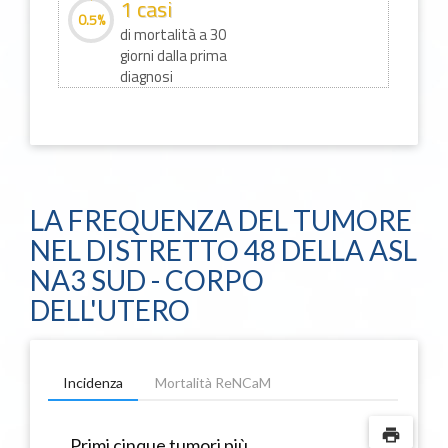
1 casi
0.5%
di mortalità a 30
giorni dalla prima
diagnosi
LA FREQUENZA DEL TUMORE
NEL DISTRETTO 48 DELLA ASL
NA3 SUD - CORPO
DELL'UTERO
Incidenza
Mortalità ReNCaM
print
Primi cinque tumori più