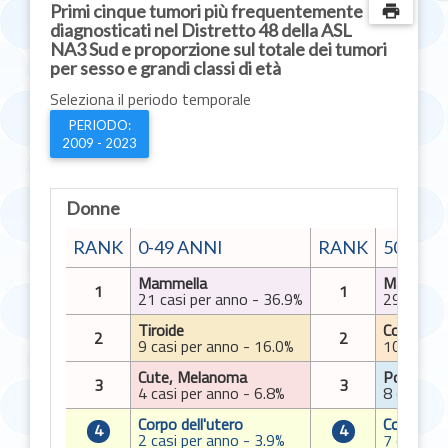
Primi cinque tumori più frequentemente
print
diagnosticati nel Distretto 48 della ASL
NA3 Sud e proporzione sul totale dei tumori
per sesso e grandi classi di età
Seleziona il periodo temporale
PERIODO:
2009 - 2023
Donne
RANK
0-49 ANNI
RANK
50-69 
Mammella
Mammell
1
1
21 casi per anno - 36.9%
29 casi p
Tiroide
Colon, re
2
2
9 casi per anno - 16.0%
10 casi p
Cute, Melanoma
Polmone
3
3
4 casi per anno - 6.8%
8 casi pe
Corpo dell'utero
Corpo del
4
4
2 casi per anno - 3.9%
7 casi pe