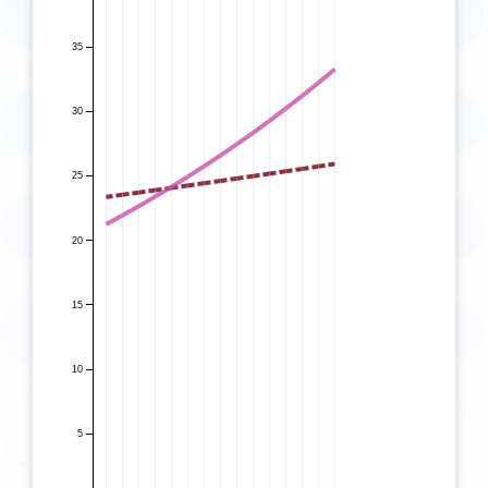
35
APC: 3.3
30
APC: 0.7
25
20
15
10
5