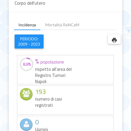
Corpo dell'utero
Incidenza
Mortalità ReNCaM
PERIODO:
print
2009 - 2023
%
popolazione
8.8%
rispetto all'area del
Registro Tumori
Napoli
193
numero di casi
registrati
0
Uomini